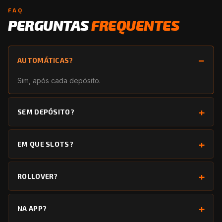
FAQ
PERGUNTAS
FREQUENTES
AUTOMÁTICAS?
Sim, após cada depósito.
SEM DEPÓSITO?
EM QUE SLOTS?
ROLLOVER?
NA APP?