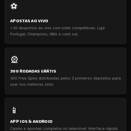
⚽
APOSTAS AO VIVO
+30 desportos ao vivo com odds competitivas. Liga
Portugal, Champions, NBA e cash out.
🎡
300 RODADAS GRÁTIS
300 Free Spins distribuídas pelos 3 primeiros depósitos para
usar nos melhores slots.
📱
APP IOS & ANDROID
Casino e apostas completos no telemóvel. Interface rápida