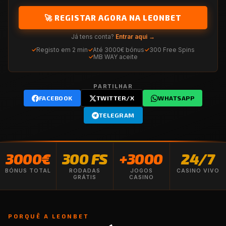
🚀 REGISTAR AGORA NA LEONBET
Já tens conta?
Entrar aqui →
Registo em 2 min
Até 3000€ bónus
300 Free Spins
MB WAY aceite
PARTILHAR
FACEBOOK
TWITTER/X
WHATSAPP
TELEGRAM
3000€
300 FS
+3000
24/7
BÓNUS TOTAL
RODADAS
JOGOS
CASINO VIVO
GRÁTIS
CASINO
PORQUÊ A LEONBET