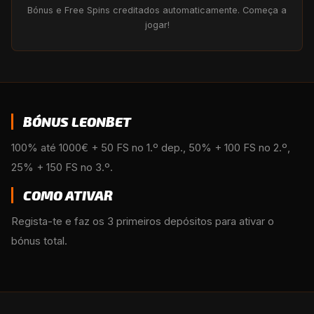
Bónus e Free Spins creditados automaticamente. Começa a
jogar!
BÓNUS LEONBET
100% até 1000€ + 50 FS no 1.º dep., 50% + 100 FS no 2.º,
25% + 150 FS no 3.º.
COMO ATIVAR
Regista-te e faz os 3 primeiros depósitos para ativar o
bónus total.