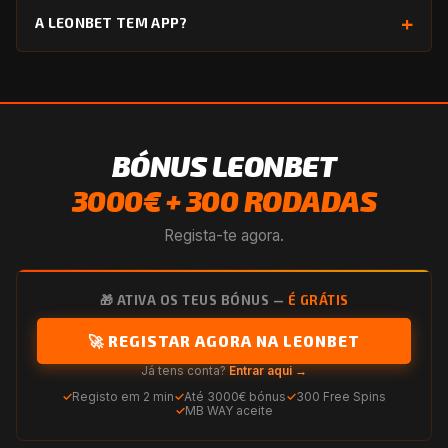
A LEONBET TEM APP?
BÓNUS LEONBET
3000€ + 300 RODADAS
Regista-te agora.
🎁 ATIVA OS TEUS BÓNUS —
É GRÁTIS
🚀 REGISTAR AGORA NA LEONBET
Já tens conta?
Entrar aqui →
Registo em 2 min
Até 3000€ bónus
300 Free Spins
MB WAY aceite