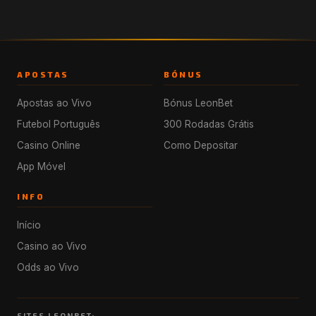
APOSTAS
BÓNUS
Apostas ao Vivo
Bónus LeonBet
Futebol Português
300 Rodadas Grátis
Casino Online
Como Depositar
App Móvel
INFO
Início
Casino ao Vivo
Odds ao Vivo
SITES LEONBET: