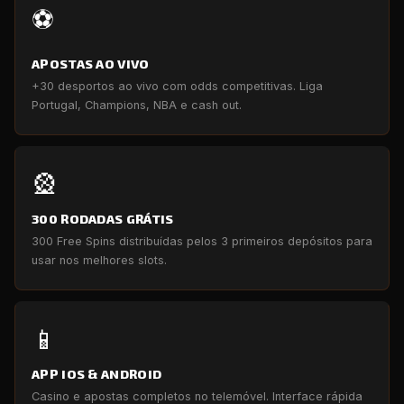
⚽
APOSTAS AO VIVO
+30 desportos ao vivo com odds competitivas. Liga
Portugal, Champions, NBA e cash out.
🎡
300 RODADAS GRÁTIS
300 Free Spins distribuídas pelos 3 primeiros depósitos para
usar nos melhores slots.
📱
APP IOS & ANDROID
Casino e apostas completos no telemóvel. Interface rápida