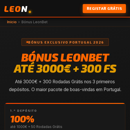
LEO
N
REGISTAR GRÁTIS
Início
›
Bónus LeonBet
BÓNUS EXCLUSIVO PORTUGAL 2026
BÓNUS LEONBET
ATÉ 3000€ + 300 FS
Até 3000€ + 300 Rodadas Grátis nos 3 primeiros
depósitos. O maior pacote de boas-vindas em Portugal.
1.º DEPÓSITO
100%
até 1000€ + 50 Rodadas Grátis