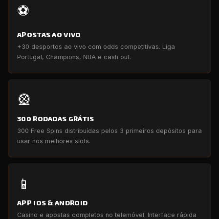
⚽
APOSTAS AO VIVO
+30 desportos ao vivo com odds competitivas. Liga
Portugal, Champions, NBA e cash out.
🎡
300 RODADAS GRÁTIS
300 Free Spins distribuídas pelos 3 primeiros depósitos para
usar nos melhores slots.
📱
APP IOS & ANDROID
Casino e apostas completos no telemóvel. Interface rápida