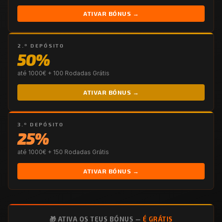
ATIVAR BÓNUS →
2.º DEPÓSITO
50%
até 1000€ + 100 Rodadas Grátis
ATIVAR BÓNUS →
3.º DEPÓSITO
25%
até 1000€ + 150 Rodadas Grátis
ATIVAR BÓNUS →
🎁 ATIVA OS TEUS BÓNUS —
É GRÁTIS