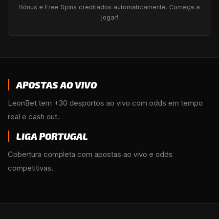
Bónus e Free Spins creditados automaticamente. Começa a
jogar!
APOSTAS AO VIVO
LeonBet tem +30 desportos ao vivo com odds em tempo
real e cash out.
LIGA PORTUGAL
Cobertura completa com apostas ao vivo e odds
competitivas.