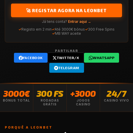
🚀 REGISTAR AGORA NA LEONBET
Já tens conta?
Entrar aqui →
Registo em 2 min
Até 3000€ bónus
300 Free Spins
MB WAY aceite
PARTILHAR
FACEBOOK
TWITTER/X
WHATSAPP
TELEGRAM
3000€
300 FS
+3000
24/7
BÓNUS TOTAL
RODADAS
JOGOS
CASINO VIVO
GRÁTIS
CASINO
PORQUÊ A LEONBET