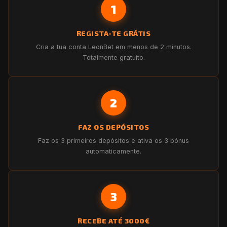
1
REGISTA-TE GRÁTIS
Cria a tua conta LeonBet em menos de 2 minutos.
Totalmente gratuito.
2
FAZ OS DEPÓSITOS
Faz os 3 primeiros depósitos e ativa os 3 bónus
automaticamente.
3
RECEBE ATÉ 3000€