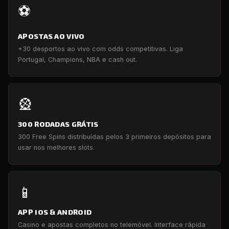
⚽
APOSTAS AO VIVO
+30 desportos ao vivo com odds competitivas. Liga
Portugal, Champions, NBA e cash out.
🎡
300 RODADAS GRÁTIS
300 Free Spins distribuídas pelos 3 primeiros depósitos para
usar nos melhores slots.
📱
APP IOS & ANDROID
Casino e apostas completos no telemóvel. Interface rápida