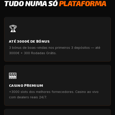
TUDO NUMA SÓ
PLATAFORMA
🏆
ATÉ 3000€ DE BÓNUS
3 bónus de boas-vindas nos primeiros 3 depósitos — até
3000€ + 300 Rodadas Grátis.
🎰
CASINO PREMIUM
+3000 slots dos melhores fornecedores. Casino ao vivo
com dealers reais 24/7.